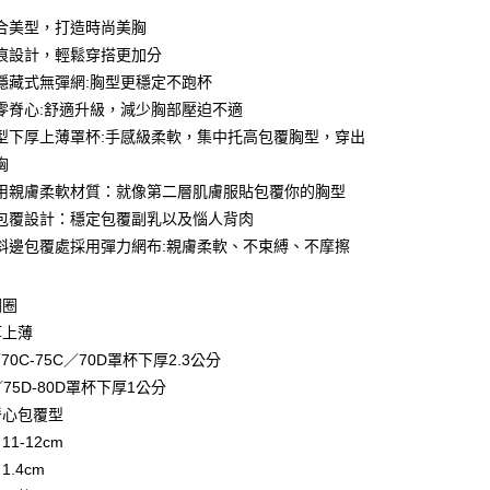
0 利率 每期
NT$326
21家銀行
合美型，打造時尚美胸
0 利率 每期
NT$163
21家銀行
庫商業銀行
第一商業銀行
痕設計，輕鬆穿搭更加分
業銀行
彰化商業銀行
 0 利率 每期
NT$81
21家銀行
隱藏式無彈網:胸型更穩定不跑杯
庫商業銀行
第一商業銀行
業儲蓄銀行
台北富邦商業銀行
業銀行
彰化商業銀行
零脊心:舒適升級，減少胸部壓迫不適
 0 利率 每期
NT$40
20家銀行
庫商業銀行
第一商業銀行
華商業銀行
兆豐國際商業銀行
業儲蓄銀行
台北富邦商業銀行
型下厚上薄罩杯:手感級柔軟，集中托高包覆胸型，穿出
業銀行
彰化商業銀行
小企業銀行
台中商業銀行
庫商業銀行
第一商業銀行
付款
華商業銀行
兆豐國際商業銀行
業儲蓄銀行
台北富邦商業銀行
胸
台灣）商業銀行
華泰商業銀行
業銀行
彰化商業銀行
小企業銀行
台中商業銀行
華商業銀行
兆豐國際商業銀行
業銀行
遠東國際商業銀行
用親膚柔軟材質：就像第二層肌膚服貼包覆你的胸型
業儲蓄銀行
台北富邦商業銀行
台灣）商業銀行
華泰商業銀行
小企業銀行
台中商業銀行
業銀行
永豐商業銀行
際商業銀行
臺灣中小企業銀行
包覆設計：穩定包覆副乳以及惱人背肉
業銀行
遠東國際商業銀行
台灣）商業銀行
華泰商業銀行
業銀行
星展（台灣）商業銀行
業銀行
匯豐（台灣）商業銀行
業銀行
永豐商業銀行
斜邊包覆處採用彈力網布:親膚柔軟、不束縛、不摩擦
業銀行
遠東國際商業銀行
際商業銀行
中國信託商業銀行
業銀行
聯邦商業銀行
業銀行
星展（台灣）商業銀行
業銀行
永豐商業銀行
天信用卡公司
際商業銀行
元大商業銀行
際商業銀行
中國信託商業銀行
業銀行
星展（台灣）商業銀行
鋼圈
業銀行
玉山商業銀行
天信用卡公司
際商業銀行
中國信託商業銀行
台灣）商業銀行
台新國際商業銀行
厚上薄
天信用卡公司
託商業銀行
台灣樂天信用卡公司
享後付
／70C-75C／70D罩杯下厚2.3公分
C／75D-80D罩杯下厚1公分
FTEE先享後付」】
脊心包覆型
先享後付是「在收到商品之後才付款」的支付方式。 讓您購物簡單
1-12cm
心！
：不需註冊會員、不需綁卡、不需儲值。
.4cm
：只要手機號碼，簡訊認證，即可結帳。