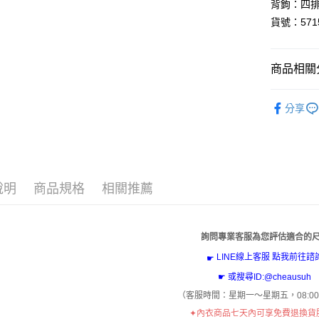
背鉤：四
３．安心
貨號：571
運送方式
【「AFT
１．於結帳
全家取貨
付」結帳
商品相關分
免運費
２．訂單
３．收到繳
全部商品
／ATM／
付款後全
分享
※ 請注意
免運費
人氣商品
絡購買商品
先享後付
付款後萊
【無痕內
※ 交易是
是否繳費成
每筆NT$6
內衣款式
付客戶支
說明
商品規格
相關推薦
7-11取貨
罩杯選擇
【注意事
每筆NT$6
１．透過由
罩杯選擇
交易，需
付款後7-1
罩杯選擇
詢問專業客服為您評估適合的
求債權轉
２．關於
每筆NT$6
LINE線上客服 點我前往諮
☛
【豐滿集
https://aft
３．未成
☛ 或搜尋ID:@cheausuh
宅配
【提托包
「AFTE
（客服時間：
星期一～星期五，
08:0
每筆NT$6
任。
胸型選擇
✦
內衣商品七天內可享免費退換貨
４．使用「