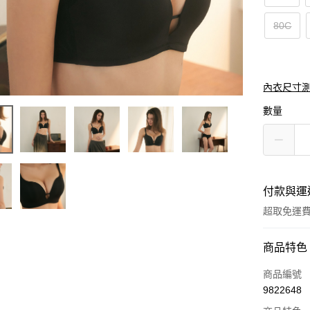
80C
內衣尺寸
數量
付款與運
超取免運
付款方式
商品特色
信用卡一
商品編號
9822648
信用卡分