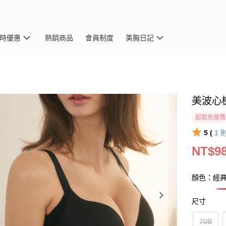
限時優惠
熱銷商品
會員制度
美胸日記
美波心
超取免運費
5 (
1
NT$9
顏色：經
尺寸
70B