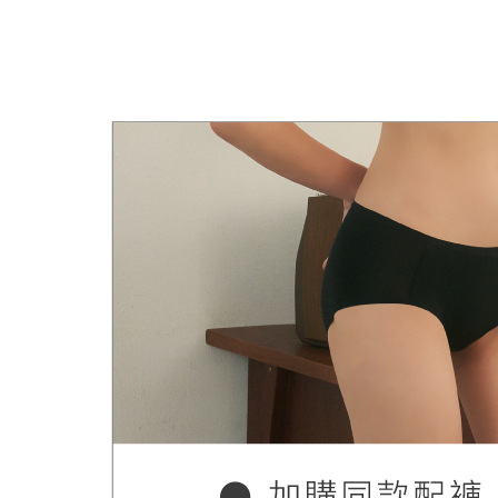
貨到付款
即時審查
胸型選擇
結果請求
每筆NT$6
５．嚴禁
胸型選擇
形，恩沛
國外地區
胸型選擇
動。
【低脊心
🌟 新品上
🟠 鋼圈種
內衣款式
內衣款式
內衣款式
內衣款式