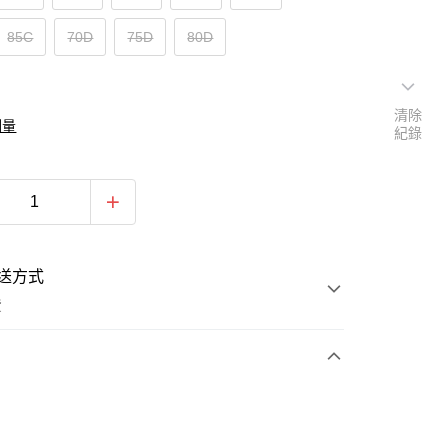
85C
70D
75D
80D
清除
測量
紀錄
送方式
費
次付款
期付款