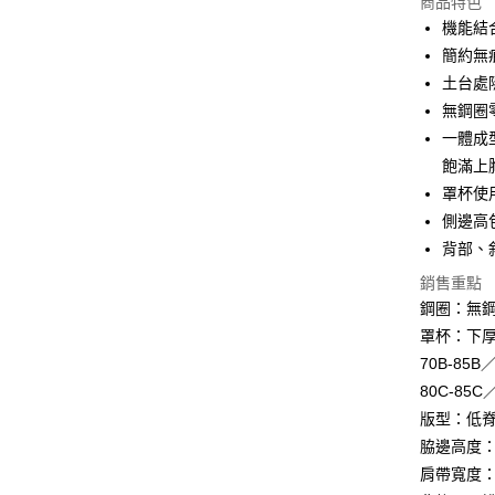
商品特色
3 期 
機能結
6 期 
合作金
簡約無
華南商
12 期
土台處
合作金
上海商
華南商
無鋼圈
24 期
合作金
國泰世
上海商
一體成
華南商
臺灣中
合作金
超商取貨
國泰世
上海商
飽滿上
匯豐（
華南商
臺灣中
國泰世
聯邦商
罩杯使
LINE Pay
上海商
匯豐（
臺灣中
元大商
兆豐國
側邊高
聯邦商
匯豐（
街口支付
玉山商
台中商
元大商
背部、
聯邦商
台新國
華泰商
玉山商
悠遊付
元大商
銷售重點
台灣樂
遠東國
台新國
玉山商
鋼圈：無
永豐商
台灣樂
全盈+PAY
台新國
星展（
罩杯：下
台灣樂
中國信
AFTEE先
70B-85B
相關說明
80C-85
【關於「A
版型：低
ATM付款
AFTEE
脇邊高度：1
便利好安
貨到付款
１．簡單
肩帶寬度：1
２．便利