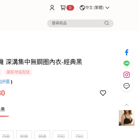
0
中文 (繁體)
機 深溝集中無鋼圈內衣-經典黑
國家/地區配送
則評價
)
80
典黑
75B
80B
85B
70C
75C