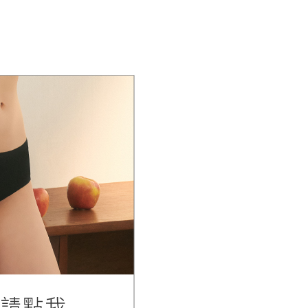
核予不同之上限額度；若仍有額度不足之情形，本公司將視審查
垂擴胸型-上胸無肉
用戶進行身份認證。
0，滿NT$500(含以上)免運費
一人註冊多個帳號或使用他人資訊註冊。若發現惡意使用之情
嬌小胸型-想要罩杯升級
科技股份有限公司將有權停止該用戶之使用額度並採取法律行
寄送
查看運費
豐滿胸型-想要穩定包覆
內衣】雞胸舒適不壓迫
市
類
無鋼圈
選擇
【無痕內衣】想要穿著零痕跡
選擇
【提托包覆】告別副乳外擴
選擇
【豐滿集中】飽滿豐挺
選擇
【低脊心內衣】雞胸舒適不壓迫