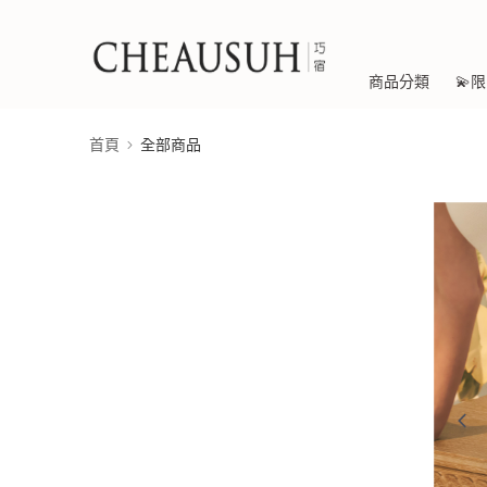
商品分類
💫
首頁
全部商品