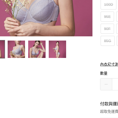
100D
95E
90F
85G
內衣尺寸
數量
付款與運
超取免運