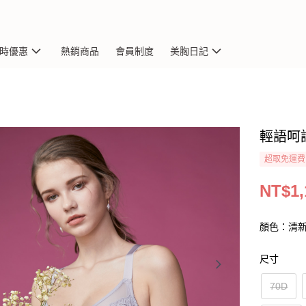
限時優惠
熱銷商品
會員制度
美胸日記
輕語呵
超取免運費
NT$1,
顏色：清
尺寸
70D