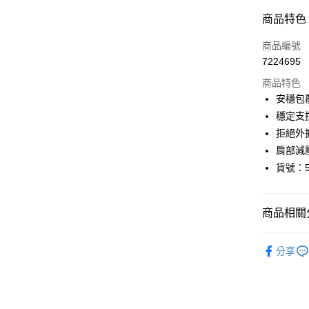
付款方式
商品特色
信用卡一
商品編號
7224695
信用卡分
商品特色
3 期 
安穩包
6 期 
合作金
穩定支
華南商
12 期
拒絕外
合作金
上海商
華南商
肩部減壓
24 期
合作金
國泰世
上海商
貨號：5
華南商
臺灣中
合作金
超商取貨
國泰世
上海商
匯豐（
華南商
臺灣中
國泰世
聯邦商
LINE Pay
上海商
匯豐（
臺灣中
商品相關分
元大商
兆豐國
聯邦商
匯豐（
街口支付
玉山商
台中商
元大商
全部商品
聯邦商
台新國
華泰商
玉山商
分享
悠遊付
元大商
台灣樂
遠東國
內衣款式
台新國
玉山商
永豐商
台灣樂
全盈+PAY
台新國
內衣款式
星展（
台灣樂
中國信
AFTEE先
罩杯選擇