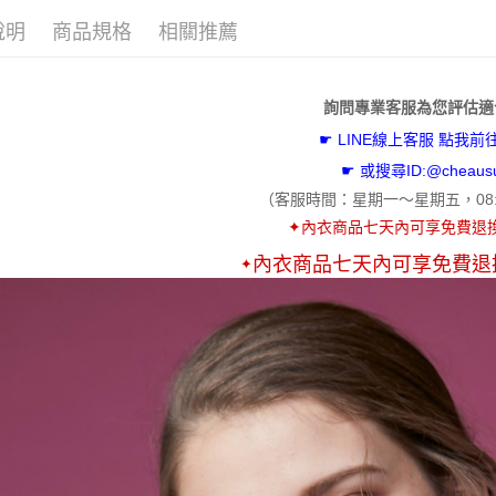
相關說明
說明
商品規格
相關推薦
罩杯選擇
【關於「A
ATM付款
AFTEE
【提托包
便利好安
貨到付款
１．簡單
胸型選擇
詢問專業客服為您評估適
２．便利
☛
LINE線上客服 點我前
３．安心
胸型選擇
☛ 或搜尋ID:@cheaus
運送方式
【專利涼
【「AFT
（客服時間：
星期一～星期五，
08
１．於結帳
全家取貨
罩杯選擇
付」結帳
✦
內衣商品七天內可享免費退
免運費
２．訂單
罩杯選擇
３．收到繳
內衣商品七天內可享免費退
✦
／ATM／
付款後全
🌟 新品上
※ 請注意
免運費
絡購買商品
🟠 鋼圈種
先享後付
付款後萊
※ 交易是
內衣款式
是否繳費成
每筆NT$6
內衣款式
付客戶支
7-11取貨
【注意事
每筆NT$6
１．透過由
交易，需
付款後7-1