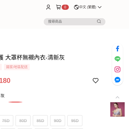
0
中文 (繁體)
護 大罩杯無襯內衣-清新灰
國家/地區配送
180
新灰
75D
80D
85D
90D
95D