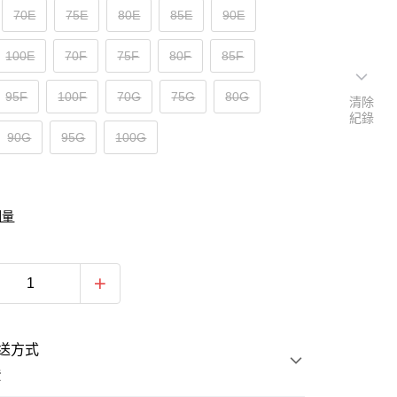
70E
75E
80E
85E
90E
100E
70F
75F
80F
85F
95F
100F
70G
75G
80G
清除
紀錄
90G
95G
100G
測量
送方式
費