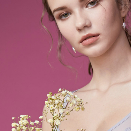
求債權轉
２．關於
每筆NT$6
https://aft
３．未成
宅配
「AFTE
每筆NT$6
任。
４．使用「
貨到付款
即時審查
結果請求
每筆NT$6
５．嚴禁
形，恩沛
國外地區
動。