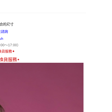
E
FTEE先享後付」】
先享後付是「在收到商品之後才付款」的支付方式。 讓您購物簡單
覆】告別副乳外擴
心！
：不需註冊會員、不需綁卡、不需儲值。
垂擴胸型-上胸無肉
合的尺寸
：只要手機號碼，簡訊認證，即可結帳。
往諮詢
：先確認商品／服務後，再付款。
豐滿胸型-想要穩定包覆
uh
感】冰感透氣內衣
EE先享後付」結帳流程】
:00～17:00
）
方式選擇「AFTEE先享後付」後，將跳轉至「AFTEE先享後
付款
F
頁面，進行簡訊認證並確認金額後，即可完成結帳。
換貨服務
✦
成立數日內，您將收到繳費通知簡訊。
G
費通知簡訊後14天內，點擊此簡訊中的連結，可透過四大超商
換貨服務
✦
網路銀行／等多元方式進行付款，方視為交易完成。
家取貨
市
：結帳手續完成當下不需立刻繳費，但若您需要取消訂單，請聯
的店家。未經商家同意取消之訂單仍視為有效，需透過AFTEE
類
Ｕ型鋼圈
繳納相關費用。
爾富取貨
否成功請以「AFTEE先享後付 」之結帳頁面顯示為準，若有關於
選擇
【專利涼感】冰感透氣內衣
功／繳費後需取消欲退款等相關疑問，請聯繫「AFTEE先享後
0，滿NT$500(含以上)免運費
選擇
【提托包覆】告別副乳外擴
援中心」
https://netprotections.freshdesk.com/support/home
付款
項】
0，滿NT$500(含以上)免運費
恩沛科技股份有限公司提供之「AFTEE先享後付」服務完成之
依本服務之必要範圍內提供個人資料，並將交易相關給付款項請
1取貨