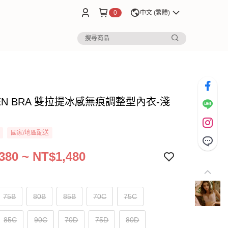
0
中文 (繁體)
EN BRA 雙拉提冰感無痕調整型內衣-淺
國家/地區配送
380 ~ NT$1,480
75B
80B
85B
70C
75C
85C
90C
70D
75D
80D