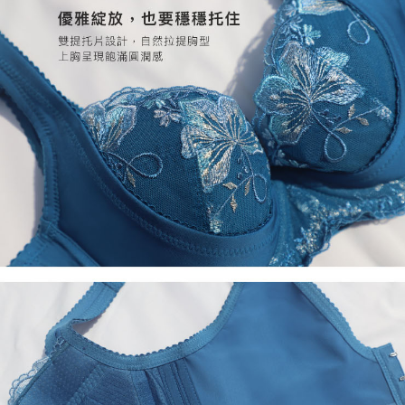
每筆NT$60，滿NT$500(含以上)免運費
「AFTEE先享後付」，若未經同意申辦者引起之損失，本公司不負相關責
任。
貨到付款
４．使用「AFTEE先享後付」時，將依據個別帳號之用戶狀況，依本公司即
時審查核予不同之上限額度；若仍有額度不足之情形，本公司將視審查結果
每筆NT$60，滿NT$500(含以上)免運費
請求用戶進行身份認證。
５．嚴禁一人註冊多個帳號或使用他人資訊註冊。若發現惡意使用之情形，
國外地區寄送
查看運費
恩沛科技股份有限公司將有權停止該用戶之使用額度並採取法律行動。