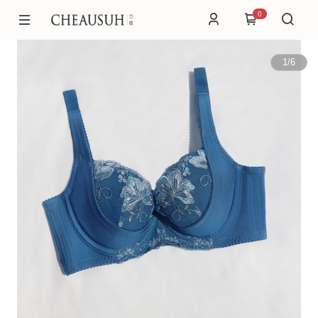
0
1
/
6