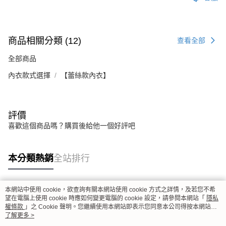
商品相關分類 (12)
查看全部
全部商品
內衣款式選擇
【蕾絲款內衣】
評價
喜歡這個商品嗎？購買後給他一個好評吧
本分類熱銷
全站排行
本網站中使用 cookie，欲查詢有關本網站使用 cookie 方式之詳情，及若您不希
熱門標籤
望在電腦上使用 cookie 時應如何變更電腦的 cookie 設定，請參閱本網站「
隱私
權條款
」之 Cookie 聲明。您繼續使用本網站即表示您同意本公司得按本網站使
用條款之 Cookie 聲明使用 cookie。
了解更多 >