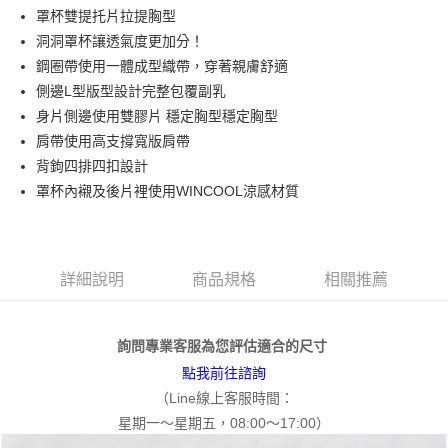
合作金庫商業銀行
第一商業銀行
罩杯雙提托片拉提胸型
華南商業銀行
彰化商業銀行
12 期 0 利率 每期
NT$106
21家銀行
合作金庫商業銀行
第一商業銀行
洞洞罩杯讓透氣度更加分！
上海商業儲蓄銀行
台北富邦商業銀行
華南商業銀行
彰化商業銀行
24 期 0 利率 每期
NT$53
20家銀行
合作金庫商業銀行
第一商業銀行
國泰世華商業銀行
兆豐國際商業銀行
鋼圈帶使用一體成型織帶，穿著親膚舒適
上海商業儲蓄銀行
台北富邦商業銀行
華南商業銀行
彰化商業銀行
臺灣中小企業銀行
台中商業銀行
合作金庫商業銀行
第一商業銀行
側邊L型版型設計完整包覆副乳
超商取貨付款
國泰世華商業銀行
兆豐國際商業銀行
上海商業儲蓄銀行
台北富邦商業銀行
匯豐（台灣）商業銀行
華泰商業銀行
華南商業銀行
彰化商業銀行
臺灣中小企業銀行
台中商業銀行
身片側邊使用雙膠片 穩定胸型穩定胸型
國泰世華商業銀行
兆豐國際商業銀行
聯邦商業銀行
遠東國際商業銀行
LINE Pay
上海商業儲蓄銀行
台北富邦商業銀行
匯豐（台灣）商業銀行
華泰商業銀行
肩帶使用高支撐寬版肩帶
臺灣中小企業銀行
台中商業銀行
元大商業銀行
永豐商業銀行
兆豐國際商業銀行
臺灣中小企業銀行
聯邦商業銀行
遠東國際商業銀行
匯豐（台灣）商業銀行
華泰商業銀行
背鉤四排四扣設計
Apple Pay
玉山商業銀行
星展（台灣）商業銀行
台中商業銀行
匯豐（台灣）商業銀行
元大商業銀行
永豐商業銀行
聯邦商業銀行
遠東國際商業銀行
罩杯內襯及後片裡使用WINCOOL涼感材質
台新國際商業銀行
中國信託商業銀行
華泰商業銀行
聯邦商業銀行
玉山商業銀行
星展（台灣）商業銀行
街口支付
元大商業銀行
永豐商業銀行
台灣樂天信用卡公司
遠東國際商業銀行
元大商業銀行
台新國際商業銀行
中國信託商業銀行
玉山商業銀行
星展（台灣）商業銀行
永豐商業銀行
玉山商業銀行
台灣樂天信用卡公司
悠遊付
台新國際商業銀行
中國信託商業銀行
星展（台灣）商業銀行
台新國際商業銀行
台灣樂天信用卡公司
中國信託商業銀行
台灣樂天信用卡公司
全盈+PAY
詳細說明
商品規格
相關推薦
大哥付你分期
相關說明
詢問專業客服為您評估適合的尺寸
【大哥付你分期使用說明】
點我前往諮詢
AFTEE先享後付
1.本服務由台灣大哥大提供，台灣大哥大用戶可立即使用無須另外申請。
（
Line線上客服時間：
2.付款方式選擇「大哥付你分期」，訂單成立後會自動跳轉到大哥付的交易
相關說明
流程，驗證手機門號後，選擇欲分期的期數、繳款截止日，確認付款後即完
星期一～星期五，08:00～17:00
）
【關於「AFTEE先享後付」】
成交易。
ATM付款
AFTEE先享後付是「在收到商品之後才付款」的支付方式。 讓您購物簡單