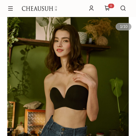
0
1
/
10