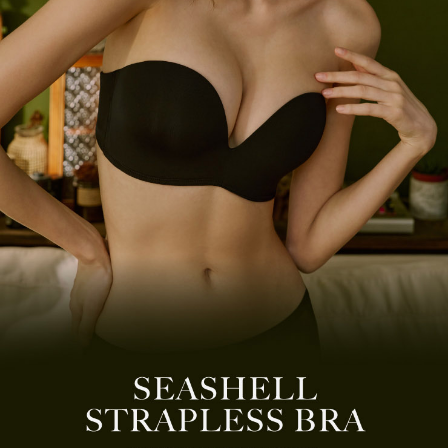
任。
貨到付款
４．使用「AFTEE先享後付」時，將依據個別帳號之用戶狀況，依本公司即
時審查核予不同之上限額度；若仍有額度不足之情形，本公司將視審查結果
每筆NT$60，滿NT$500(含以上)免運費
請求用戶進行身份認證。
５．嚴禁一人註冊多個帳號或使用他人資訊註冊。若發現惡意使用之情形，
國外地區寄送
查看運費
恩沛科技股份有限公司將有權停止該用戶之使用額度並採取法律行動。