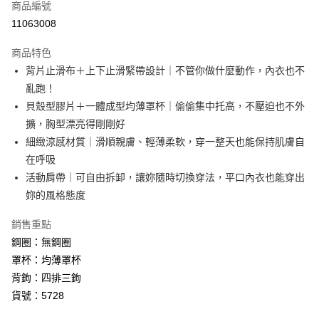
商品編號
信用卡分期付款
11063008
3 期 0 利率 每期
NT$393
21家銀行
商品特色
6 期 0 利率 每期
NT$196
21家銀行
合作金庫商業銀行
第一商業銀行
背片止滑布＋上下止滑緊帶設計｜不管你做什麼動作，內衣也不
華南商業銀行
彰化商業銀行
12 期 0 利率 每期
NT$98
21家銀行
合作金庫商業銀行
第一商業銀行
亂跑！
上海商業儲蓄銀行
台北富邦商業銀行
華南商業銀行
彰化商業銀行
24 期 0 利率 每期
NT$49
20家銀行
合作金庫商業銀行
第一商業銀行
國泰世華商業銀行
兆豐國際商業銀行
貝殼型膠片＋一體成型均薄罩杯｜偷偷集中托高，不壓迫也不外
上海商業儲蓄銀行
台北富邦商業銀行
華南商業銀行
彰化商業銀行
臺灣中小企業銀行
台中商業銀行
合作金庫商業銀行
第一商業銀行
擴，胸型漂亮得剛剛好
超商取貨付款
國泰世華商業銀行
兆豐國際商業銀行
上海商業儲蓄銀行
台北富邦商業銀行
匯豐（台灣）商業銀行
華泰商業銀行
華南商業銀行
彰化商業銀行
臺灣中小企業銀行
台中商業銀行
細緻涼感材質｜滑順親膚、輕薄柔軟，穿一整天也能保持肌膚自
國泰世華商業銀行
兆豐國際商業銀行
聯邦商業銀行
遠東國際商業銀行
LINE Pay
上海商業儲蓄銀行
台北富邦商業銀行
匯豐（台灣）商業銀行
華泰商業銀行
在呼吸
臺灣中小企業銀行
台中商業銀行
元大商業銀行
永豐商業銀行
兆豐國際商業銀行
臺灣中小企業銀行
聯邦商業銀行
遠東國際商業銀行
匯豐（台灣）商業銀行
華泰商業銀行
活動肩帶｜可自由拆卸，讓妳隨時切換穿法，平口內衣也能穿出
街口支付
玉山商業銀行
星展（台灣）商業銀行
台中商業銀行
匯豐（台灣）商業銀行
元大商業銀行
永豐商業銀行
聯邦商業銀行
遠東國際商業銀行
妳的風格態度
台新國際商業銀行
中國信託商業銀行
華泰商業銀行
聯邦商業銀行
玉山商業銀行
星展（台灣）商業銀行
悠遊付
元大商業銀行
永豐商業銀行
台灣樂天信用卡公司
遠東國際商業銀行
元大商業銀行
台新國際商業銀行
中國信託商業銀行
玉山商業銀行
星展（台灣）商業銀行
銷售重點
永豐商業銀行
玉山商業銀行
台灣樂天信用卡公司
全盈+PAY
台新國際商業銀行
中國信託商業銀行
鋼圈：無鋼圈
星展（台灣）商業銀行
台新國際商業銀行
台灣樂天信用卡公司
中國信託商業銀行
台灣樂天信用卡公司
AFTEE先享後付
罩杯：均薄罩杯
相關說明
背鉤：四排三鉤
【關於「AFTEE先享後付」】
貨號：5728
ATM付款
AFTEE先享後付是「在收到商品之後才付款」的支付方式。 讓您購物簡單
便利好安心！