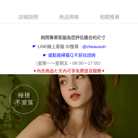
貨到付款
１．簡單：不需註冊會員、不需綁卡、不需儲值。
２．便利：只要手機號碼，簡訊認證，即可結帳。
３．安心：先確認商品／服務後，再付款。
詳細說明
商品規格
相關推薦
運送方式
【「AFTEE先享後付」結帳流程】
全家取貨付款
１．於結帳方式選擇「AFTEE先享後付」後，將跳轉至「AFTEE先享後付」
免運費
詢問專業客服為您評估適合的尺寸
結帳頁面，進行簡訊認證並確認金額後，即可完成結帳。
２．訂單成立數日內，您將收到繳費通知簡訊。
☛
LINE線上客服 ID搜尋 :
@cheausuh
付款後全家取貨
３．收到繳費通知簡訊後14天內，點擊此簡訊中的連結，可透過四大超商／
ATM／網路銀行／等多元方式進行付款，方視為交易完成。
☛ 或
點我掃描ＱＲ前往諮詢
免運費
※ 請注意：結帳手續完成當下不需立刻繳費，但若您需要取消訂單，請聯絡
（
星期一～星期五，
08:00～17:00
）
購買商品的店家。未經商家同意取消之訂單仍視為有效，需透過AFTEE先享
付款後萊爾富取貨
✦
內衣商品七天內可享免費退貨服務
✦
後付繳納相關費用。
每筆NT$60，滿NT$500(含以上)免運費
※ 交易是否成功請以「AFTEE先享後付 」之結帳頁面顯示為準，若有關於
是否繳費成功／繳費後需取消欲退款等相關疑問，請聯繫「AFTEE先享後付
客戶支援中心」
https://netprotections.freshdesk.com/support/home
7-11取貨付款
每筆NT$60，滿NT$500(含以上)免運費
【注意事項】
１．透過由恩沛科技股份有限公司提供之「AFTEE先享後付」服務完成之交
付款後7-11取貨
易，需依本服務之必要範圍內提供個人資料，並將交易相關給付款項請求債
權轉讓予恩沛科技股份有限公司。
每筆NT$60，滿NT$500(含以上)免運費
２．關於個人資料處理事宜，請瀏覽以下網址：
https://aftee.tw/terms/#terms3
宅配
３．未成年的使用者請事先徵得法定代理人或監護人之同意方可使用
每筆NT$60，滿NT$500(含以上)免運費
「AFTEE先享後付」，若未經同意申辦者引起之損失，本公司不負相關責