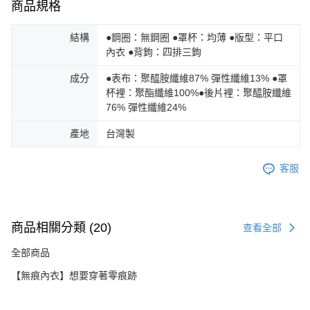
商品規格
結構
●鋼圈：無鋼圈 ●罩杯：均薄 ●版型：平口
內衣 ●背鉤：四排三鉤
成分
●表布：聚醯胺纖維87% 彈性纖維13% ●罩
杯裡：聚酯纖維100%●後片裡：聚醯胺纖維
76% 彈性纖維24%
產地
台灣製
客服
商品相關分類 (20)
查看全部
全部商品
【無痕內衣】想要穿著零痕跡