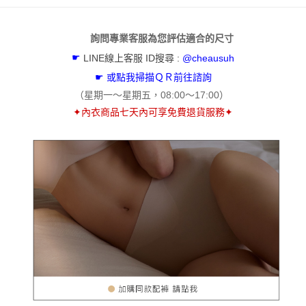
２．關於個人資料處理事宜，請瀏覽以下網址：
https://aftee.tw/terms/#terms3
宅配
３．未成年的使用者請事先徵得法定代理人或監護人之同意方可使用
每筆NT$60，滿NT$500(含以上)免運費
詢問專業客服為您評估適合的尺寸
「AFTEE先享後付」，若未經同意申辦者引起之損失，本公司不負相關責
任。
☛
LINE線上客服 ID搜尋 :
@cheausuh
貨到付款
４．使用「AFTEE先享後付」時，將依據個別帳號之用戶狀況，依本公司即
時審查核予不同之上限額度；若仍有額度不足之情形，本公司將視審查結果
☛ 或
點我掃描ＱＲ前往諮詢
每筆NT$60，滿NT$500(含以上)免運費
請求用戶進行身份認證。
（
星期一～星期五，
08:00～17:00
）
５．嚴禁一人註冊多個帳號或使用他人資訊註冊。若發現惡意使用之情形，
國外地區寄送
查看運費
✦
內衣商品七天內可享免費退貨服務
✦
恩沛科技股份有限公司將有權停止該用戶之使用額度並採取法律行動。