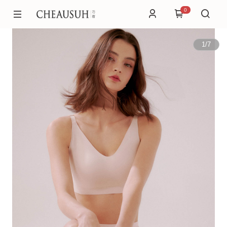
0
1
/
7