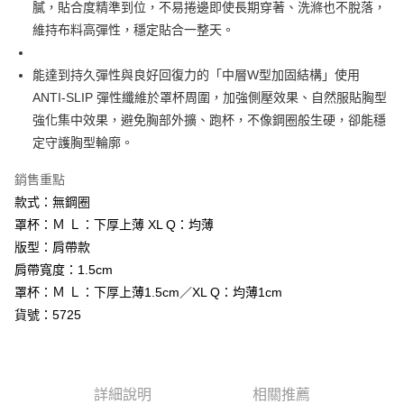
膩，貼合度精準到位，不易捲邊即使長期穿著、洗滌也不脫落，
【關於「AFTEE先享後付」】
ATM付款
維持布料高彈性，穩定貼合一整天。
AFTEE先享後付是「在收到商品之後才付款」的支付方式。 讓您購物簡單
便利好安心！
貨到付款
１．簡單：不需註冊會員、不需綁卡、不需儲值。
能達到持久彈性與良好回復力的「中層W型加固結構」使用
２．便利：只要手機號碼，簡訊認證，即可結帳。
ANTI-SLIP 彈性纖維於罩杯周圍，加強側壓效果、自然服貼胸型
３．安心：先確認商品／服務後，再付款。
運送方式
強化集中效果，避免胸部外擴、跑杯，不像鋼圈般生硬，卻能穩
【「AFTEE先享後付」結帳流程】
全家取貨付款
定守護胸型輪廓。
１．於結帳方式選擇「AFTEE先享後付」後，將跳轉至「AFTEE先享後付」
免運費
結帳頁面，進行簡訊認證並確認金額後，即可完成結帳。
銷售重點
２．訂單成立數日內，您將收到繳費通知簡訊。
付款後全家取貨
３．收到繳費通知簡訊後14天內，點擊此簡訊中的連結，可透過四大超商／
款式：無鋼圈
ATM／網路銀行／等多元方式進行付款，方視為交易完成。
免運費
罩杯：Ｍ Ｌ：下厚上薄 XL Q：均薄
※ 請注意：結帳手續完成當下不需立刻繳費，但若您需要取消訂單，請聯絡
購買商品的店家。未經商家同意取消之訂單仍視為有效，需透過AFTEE先享
版型：肩帶款
付款後萊爾富取貨
後付繳納相關費用。
肩帶寬度：1.5cm
每筆NT$60，滿NT$500(含以上)免運費
※ 交易是否成功請以「AFTEE先享後付 」之結帳頁面顯示為準，若有關於
罩杯：Ｍ Ｌ：下厚上薄1.5cm／XL Q：均薄1cm
是否繳費成功／繳費後需取消欲退款等相關疑問，請聯繫「AFTEE先享後付
客戶支援中心」
https://netprotections.freshdesk.com/support/home
7-11取貨付款
貨號：5725
每筆NT$60，滿NT$500(含以上)免運費
【注意事項】
１．透過由恩沛科技股份有限公司提供之「AFTEE先享後付」服務完成之交
付款後7-11取貨
易，需依本服務之必要範圍內提供個人資料，並將交易相關給付款項請求債
權轉讓予恩沛科技股份有限公司。
每筆NT$60，滿NT$500(含以上)免運費
詳細說明
相關推薦