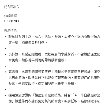
付款方式
商品特色
信用卡一次付款
商品編號
信用卡分期付款
10908709
3 期 0 利率 每期
NT$326
21家銀行
商品特色
6 期 0 利率 每期
NT$163
21家銀行
合作金庫商業銀行
第一商業銀行
輕氧肌系列｜以・貼合・透氣・舒適・為核心，讓內衣輕得像沒
華南商業銀行
彰化商業銀行
12 期 0 利率 每期
NT$81
21家銀行
合作金庫商業銀行
第一商業銀行
穿一樣，穩得像量身打造。
上海商業儲蓄銀行
台北富邦商業銀行
華南商業銀行
彰化商業銀行
24 期 0 利率 每期
NT$40
20家銀行
合作金庫商業銀行
第一商業銀行
國泰世華商業銀行
兆豐國際商業銀行
上海商業儲蓄銀行
台北富邦商業銀行
華南商業銀行
彰化商業銀行
臺灣中小企業銀行
台中商業銀行
合作金庫商業銀行
第一商業銀行
高舒適・水感超細纖維｜柔軟親膚的水感材質，不留縫隙溫柔貼
超商取貨付款
國泰世華商業銀行
兆豐國際商業銀行
上海商業儲蓄銀行
台北富邦商業銀行
匯豐（台灣）商業銀行
華泰商業銀行
華南商業銀行
彰化商業銀行
臺灣中小企業銀行
台中商業銀行
合肌膚，給你從早到晚的零著感新體驗。
國泰世華商業銀行
兆豐國際商業銀行
聯邦商業銀行
遠東國際商業銀行
LINE Pay
上海商業儲蓄銀行
台北富邦商業銀行
匯豐（台灣）商業銀行
華泰商業銀行
臺灣中小企業銀行
台中商業銀行
元大商業銀行
永豐商業銀行
兆豐國際商業銀行
臺灣中小企業銀行
聯邦商業銀行
遠東國際商業銀行
匯豐（台灣）商業銀行
華泰商業銀行
高透氣・水滴型洞洞輕盈罩杯｜獨特的透氣洞洞罩杯設計，讓空
街口支付
玉山商業銀行
星展（台灣）商業銀行
台中商業銀行
匯豐（台灣）商業銀行
元大商業銀行
永豐商業銀行
聯邦商業銀行
遠東國際商業銀行
氣自由流通，悶熱氣候下也能保持乾爽舒適，擁有絕佳的肌膚呼
台新國際商業銀行
中國信託商業銀行
華泰商業銀行
聯邦商業銀行
玉山商業銀行
星展（台灣）商業銀行
悠遊付
元大商業銀行
永豐商業銀行
台灣樂天信用卡公司
遠東國際商業銀行
元大商業銀行
吸感，連結式版型，穩定胸型向內集中不外擴。
台新國際商業銀行
中國信託商業銀行
玉山商業銀行
星展（台灣）商業銀行
永豐商業銀行
玉山商業銀行
台灣樂天信用卡公司
全盈+PAY
台新國際商業銀行
中國信託商業銀行
星展（台灣）商業銀行
台新國際商業銀行
採用通過認證的「德國無毒點膠技術」結合「ＡＩ半自動點膠設
台灣樂天信用卡公司
中國信託商業銀行
台灣樂天信用卡公司
AFTEE先享後付
備」讓整件內衣擁有更完美的貼合度，親膚低敏、點膠細緻不粘
相關說明