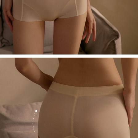
權轉讓予恩沛科技股份有限公司。
每筆NT$60，滿NT$500(含以上)免運費
２．關於個人資料處理事宜，請瀏覽以下網址：
https://aftee.tw/terms/#terms3
宅配
３．未成年的使用者請事先徵得法定代理人或監護人之同意方可使用
每筆NT$60，滿NT$500(含以上)免運費
「AFTEE先享後付」，若未經同意申辦者引起之損失，本公司不負相關責
任。
貨到付款
４．使用「AFTEE先享後付」時，將依據個別帳號之用戶狀況，依本公司即
時審查核予不同之上限額度；若仍有額度不足之情形，本公司將視審查結果
每筆NT$60，滿NT$500(含以上)免運費
請求用戶進行身份認證。
５．嚴禁一人註冊多個帳號或使用他人資訊註冊。若發現惡意使用之情形，
國外地區寄送
查看運費
恩沛科技股份有限公司將有權停止該用戶之使用額度並採取法律行動。