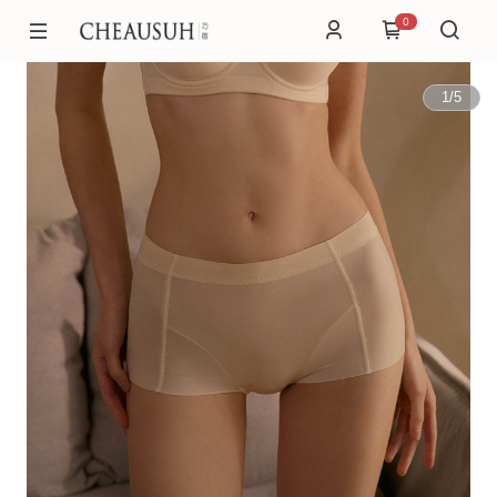
0
1
/
5