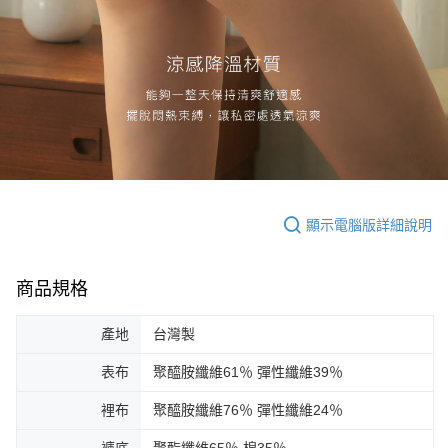
顯示電腦版詳細說明
商品規格
產地
台灣製
表布
聚醯胺纖維61％ 彈性纖維39％
裡布
聚醯胺纖維76％ 彈性纖維24％