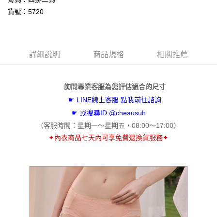
【關於「AFTEE先享後付」】
貨號：5720
ATM付款
AFTEE先享後付是「在收到商品之後才付款」的支付方式。 讓您購物簡單
便利好安心！
貨到付款
１．簡單：不需註冊會員、不需綁卡、不需儲值。
２．便利：只要手機號碼，簡訊認證，即可結帳。
３．安心：先確認商品／服務後，再付款。
詳細說明
商品規格
相關推薦
運送方式
【「AFTEE先享後付」結帳流程】
全家取貨付款
１．於結帳方式選擇「AFTEE先享後付」後，將跳轉至「AFTEE先享後付」
免運費
詢問專業客服為您評估適合的尺寸
結帳頁面，進行簡訊認證並確認金額後，即可完成結帳。
２．訂單成立數日內，您將收到繳費通知簡訊。
☛
LINE線上客服 點我前往諮詢
付款後全家取貨
３．收到繳費通知簡訊後14天內，點擊此簡訊中的連結，可透過四大超商／
☛ 或搜尋ID:@cheausuh
ATM／網路銀行／等多元方式進行付款，方視為交易完成。
免運費
※ 請注意：結帳手續完成當下不需立刻繳費，但若您需要取消訂單，請聯絡
（客服時間：
星期一～星期五，
08:00～17:00
）
購買商品的店家。未經商家同意取消之訂單仍視為有效，需透過AFTEE先享
付款後萊爾富取貨
✦
內衣商品七天內可享免費退換貨服務
✦
後付繳納相關費用。
每筆NT$60，滿NT$500(含以上)免運費
※ 交易是否成功請以「AFTEE先享後付 」之結帳頁面顯示為準，若有關於
是否繳費成功／繳費後需取消欲退款等相關疑問，請聯繫「AFTEE先享後付
客戶支援中心」
https://netprotections.freshdesk.com/support/home
7-11取貨付款
每筆NT$60，滿NT$500(含以上)免運費
【注意事項】
１．透過由恩沛科技股份有限公司提供之「AFTEE先享後付」服務完成之交
付款後7-11取貨
易，需依本服務之必要範圍內提供個人資料，並將交易相關給付款項請求債
權轉讓予恩沛科技股份有限公司。
每筆NT$60，滿NT$500(含以上)免運費