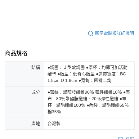
顯示電腦版詳細說明
商品規格
結構
●鋼圈：Ｊ型軟鋼圈 ●罩杯：均薄可加活動
襯墊 ●版型：低脊心版型 ●肩帶寬度：BC
1.5cm D 1.8cm ●背鉤：四排二鉤
成分
●蕾絲：聚醯胺纖維90％ 彈性纖維10％ ●表
布：80％聚醯胺纖維、20％彈性纖維 ●罩
杯：聚酯纖維100％ ●內袋：聚酯纖維65％
棉35％
產地
台灣製